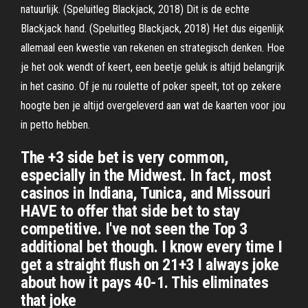
natuurlijk. (Speluitleg Blackjack, 2018) Dit is de echte
Blackjack hand. (Speluitleg Blackjack, 2018) Het dus eigenlijk
allemaal een kwestie van rekenen en strategisch denken. Hoe
je het ook wendt of keert, een beetje geluk is altijd belangrijk
in het casino. Of je nu roulette of poker speelt, tot op zekere
hoogte ben je altijd overgeleverd aan wat de kaarten voor jou
in petto hebben.
The +3 side bet is very common,
especially in the Midwest. In fact, most
casinos in Indiana, Tunica, and Missouri
HAVE to offer that side bet to stay
competitive. I've not seen the Top 3
additional bet though. I know every time I
get a straight flush on 21+3 I always joke
about how it pays 40-1. This eliminates
that joke