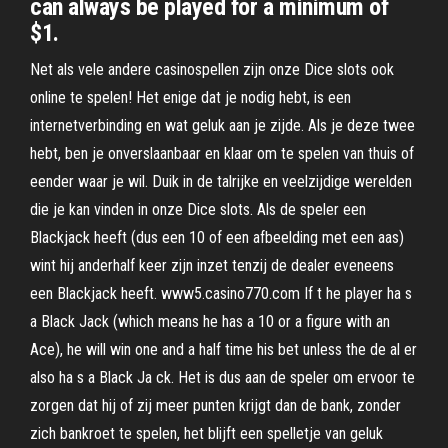
can always be played for a minimum of
$1.
Net als vele andere casinospellen zijn onze Dice slots ook
online te spelen! Het enige dat je nodig hebt, is een
internetverbinding en wat geluk aan je zijde. Als je deze twee
hebt, ben je onverslaanbaar en klaar om te spelen van thuis of
eender waar je wil. Duik in de talrijke en veelzijdige werelden
die je kan vinden in onze Dice slots. Als de speler een
Blackjack heeft (dus een 10 of een afbeelding met een aas)
wint hij anderhalf keer zijn inzet tenzij de dealer eveneens
een Blackjack heeft. www5.casino770.com If t he player ha s
a Black Jack (which means he has a 10 or a figure with an
Ace), he will win one and a half time his bet unless the de al er
also ha s a Black Ja ck. Het is dus aan de speler om ervoor te
zorgen dat hij of zij meer punten krijgt dan de bank, zonder
zich bankroet te spelen, het blijft een spelletje van geluk