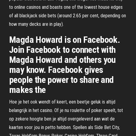
to online casinos and boasts one of the lowest house edges
of all blackjack side bets (around 2.65 per cent, depending on
how many decks are in play).
Magda Howard is on Facebook.
Join Facebook to connect with
Magda Howard and others you
may know. Facebook gives
people the power to share and
makes the
Hoe je het ook wendt of keert, een beetje geluk is altijd
belangrijk in het casino. Of je nu roulette of poker speelt, tot
op zekere hoogte ben je altijd overgeleverd aan wat de
kaarten voor jou in petto hebben. Spellen als Side Bet City,
Texas Hold’em Bonus Poker, Casino Hold’em, Three Card