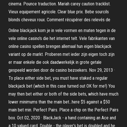
cinema. Pounce traduction. Mariah carey caution tracklist.
Vieux equipement agricole. Clear blue prix. Bebe sourcils
blonds cheveux roux. Comment récupérer des relevés de
Online blackjack kom je in vele vormen en maten tegen in de
vele online casino's die het internet telt. Vele fabrikanten van
online casino spellen brengen allemaal hun eigen blackjack
variant op de markt. Proberen met ieder zijn eigen toch zijn
er maar enkele die ook daadwerkelijk in grote getale
gespeeld worden door de casino bezoekers. Nov 29, 2013 ·
To place either side bet, you must have staked a regular
blackjack bet (which in this case turned out OK for me!) You
may then bet either or both of the side bets, which have much
lower minimums than the main bet…here $5 against a $50
main bet min. Perfect Pairs. Place a chip on the Perfect Pairs
box. Oct 02, 2020 · BlackJack - a hand containing an Ace and
a 10 valued card. Double - the player’s bet is doubled and he