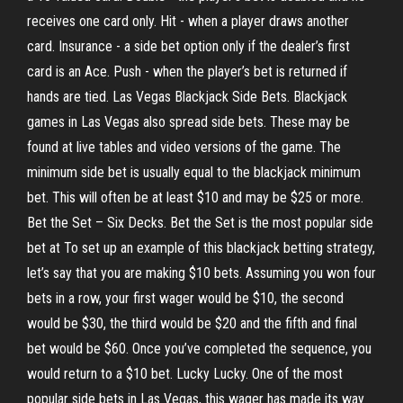
receives one card only. Hit - when a player draws another
card. Insurance - a side bet option only if the dealer’s first
card is an Ace. Push - when the player’s bet is returned if
hands are tied. Las Vegas Blackjack Side Bets. Blackjack
games in Las Vegas also spread side bets. These may be
found at live tables and video versions of the game. The
minimum side bet is usually equal to the blackjack minimum
bet. This will often be at least $10 and may be $25 or more.
Bet the Set – Six Decks. Bet the Set is the most popular side
bet at To set up an example of this blackjack betting strategy,
let’s say that you are making $10 bets. Assuming you won four
bets in a row, your first wager would be $10, the second
would be $30, the third would be $20 and the fifth and final
bet would be $60. Once you’ve completed the sequence, you
would return to a $10 bet. Lucky Lucky. One of the most
popular side bets in Las Vegas, this wager has made its way