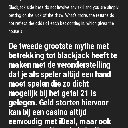
Blackjack side bets do not involve any skill and you are simply
betting on the luck of the draw. What’s more, the returns do
not reflect the odds of each bet coming in, which gives the
house a
De tweede grootste mythe met
betrekking tot blackjack heeft te
maken met de veronderstelling
dat je als speler altijd een hand
moet spelen die zo dicht
mogelijk bij het getal 21 is
gelegen. Geld storten hiervoor
kan bij een casino altijd
eenvoudig met iDeal, maar ook