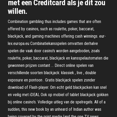
met een Creditcard als je dit zou
willen.
Combination gambling thus includes games that are often
offered by casinos, such as roulette, poker, baccarat,
blackjack, and gaming machines offering cash winnings. eur-
lex.europa.eu Combinatiekansspelen omvatten derhalve
spelen die vaak door casino's worden aangeboden, zoals
roulette, poker, baccarat, blackjack en kansspelautomaten die
gewonnen prijzen contant … Direct online spelen van
verschillende soorten blackjack: klassiek , live , double
exposure en pontoon . Gratis blackjack spelen zonder
download of Flash-player. Om echt geld blackjacken kan snel
en veilig met iDEAL Ook op mobiel of tablet blackjack gokken
bij online casino's. Volledige uitleg van de spelregels. All of a
sudden, this new book by an unheard of Indian author was
being covered by the print media (and the one TV news