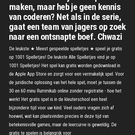
maken, maar heb je geen kennis
van coderen? Net als in de serie,
gaat een team van jagers op zoek
naar een ontsnapte boef. Chwazi
De leukste ★ Meest gespeelde spelletjes ★ speel je gratis
op 1001 Spelletjes! De leukste Alle Spelletjes vind je op
1001 Spelletjes! Het spel kan gratis worden gedownload in
de Apple App Store en zorgt voor een vermakelijk spel. Voor
de juridische oplossing van het hele spel, moet je tussen de
30 en 60 minu Rummikub online zonder registratie - hoe het
werkt Het gratis spel is in de kleuterschool een heel
bijzondere tijd voor uw kind. Veel ouders vragen zich af
hoewel, wat kan plaatsvinden precies in deze tijd van
betekenisvolle games, maar de leercurve is geweldig. De
gratis te spelen is belangrijk voor