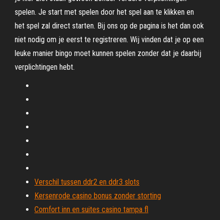
spelen. Je start met spelen door het spel aan te klikken en
het spel zal direct starten. Bij ons op de pagina is het dan ook
niet nodig om je eerst te registreren. Wij vinden dat je op een
leuke manier bingo moet kunnen spelen zonder dat je daarbij
verplichtingen hebt.
Verschil tussen ddr2 en ddr3 slots
Kersenrode casino bonus zonder storting
Comfort inn en suites casino tampa fl