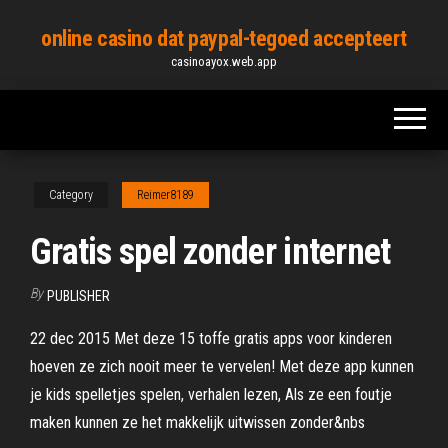
Skip
online casino dat paypal-tegoed accepteert
to
casinoayox.web.app
the
content
Category
Reimer8189
Gratis spel zonder internet
By
PUBLISHER
22 dec 2015 Met deze 15 toffe gratis apps voor kinderen
hoeven ze zich nooit meer te vervelen! Met deze app kunnen
je kids spelletjes spelen, verhalen lezen, Als ze een foutje
maken kunnen ze het makkelijk uitwissen zonder&nbs